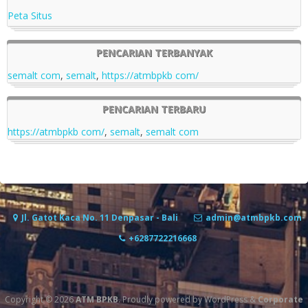
Peta Situs
PENCARIAN TERBANYAK
semalt com
,
semalt
,
https://atmbpkb com/
PENCARIAN TERBARU
https://atmbpkb com/
,
semalt
,
semalt com
Jl. Gatot Kaca No. 11 Denpasar - Bali
admin@atmbpkb.com
+6287722216668
Copyright © 2026
ATM BPKB
. Proudly powered by WordPress
&
Corporate