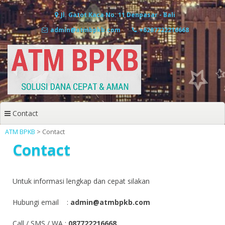
Skip
to
Jl. Gatot Kaca No. 11 Denpasar - Bali
content
admin@atmbpkb.com
+6287722216668
Contact
ATM BPKB
>
Contact
Contact
Untuk informasi lengkap dan cepat silakan
Hubungi email :
admin@atmbpkb.com
Call / SMS / WA :
087722216668