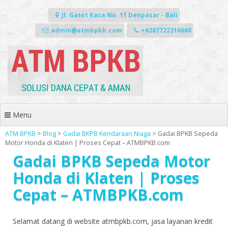
Skip
to
Jl. Gatot Kaca No. 11 Denpasar - Bali
content
admin@atmbpkb.com
+6287722216668
Menu
ATM BPKB
>
Blog
>
Gadai BKPB Kendaraan Niaga
>
Gadai BPKB Sepeda
Motor Honda di Klaten | Proses Cepat – ATMBPKB.com
Gadai BPKB Sepeda Motor
Honda di Klaten | Proses
Cepat – ATMBPKB.com
Selamat datang di website atmbpkb.com, jasa layanan kredit