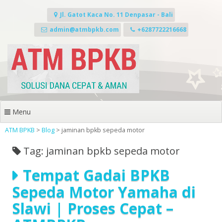
Skip
to
Jl. Gatot Kaca No. 11 Denpasar - Bali
content
admin@atmbpkb.com
+6287722216668
Menu
ATM BPKB
>
Blog
>
jaminan bpkb sepeda motor
Tag: jaminan bpkb sepeda motor
Tempat Gadai BPKB
Sepeda Motor Yamaha di
Slawi | Proses Cepat –