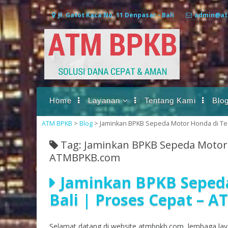
Skip to content
Jl. Gatot Kaca No. 11 Denpasar - Bali
admin@at
Home
Layanan
Tentang Kami
Blo
Gadai BPKB Mobil
ATM BPKB
>
Blog
>
Jaminkan BPKB Sepeda Motor Honda di Teg
Gadai BPKB Motor
Tag: Jaminkan BPKB Sepeda Motor H
Gadai BPKB
ATMBPKB.com
Truk/Bus/Pickup
Jaminkan BPKB Sepeda
Bali | Proses Cepat –
Selamat datang di website atmbpkb.com, lembaga lay