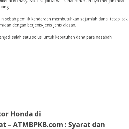
dikenal di masyarakat sejak lama. Gadai BPKB artinya menjaminkan
uang.
lain sebab pemilik kendaraan membutuhkan sejumlah dana, tetapi tak
ian dengan berjenis-jenis jenis alasan.
njadi salah satu solusi untuk kebutuhan dana para nasabah.
or Honda di
pat – ATMBPKB.com : Syarat dan