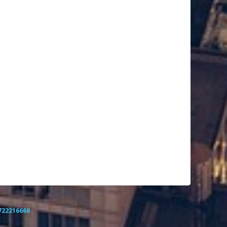
722216668