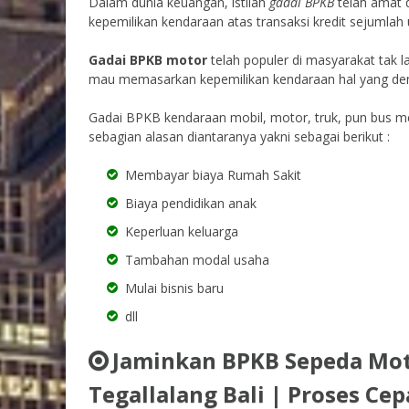
Dalam dunia keuangan, istilah
gadai BPKB
telah amat 
kepemilikan kendaraan atas transaksi kredit sejumlah 
Gadai BPKB motor
telah populer di masyarakat tak 
mau memasarkan kepemilikan kendaraan hal yang demik
Gadai BPKB kendaraan mobil, motor, truk, pun bus me
sebagian alasan diantaranya yakni sebagai berikut :
Membayar biaya Rumah Sakit
Biaya pendidikan anak
Keperluan keluarga
Tambahan modal usaha
Mulai bisnis baru
dll
Jaminkan BPKB Sepeda Mot
Tegallalang Bali | Proses Ce