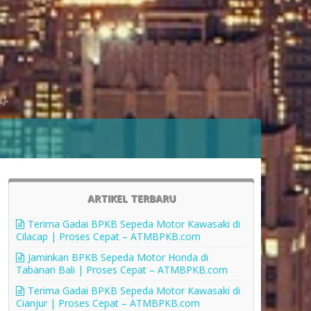
ARTIKEL TERBARU
Terima Gadai BPKB Sepeda Motor Kawasaki di
Cilacap | Proses Cepat – ATMBPKB.com
Jaminkan BPKB Sepeda Motor Honda di
Tabanan Bali | Proses Cepat – ATMBPKB.com
Terima Gadai BPKB Sepeda Motor Kawasaki di
Cianjur | Proses Cepat – ATMBPKB.com