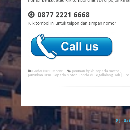
nomor berikut atau klik tombol chat WA di pojok kan
0877 2221 6668
Klik tombol ini untuk telpon dan simpan nomor
Gadai BKPB Motor
jaminan bpkb sepeda motor
,
Jaminkan BPKB Sepeda Motor Honda di Tegallalang Bali | Pr
Jl. Ga