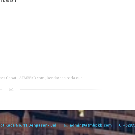
an bawah
oses Cepat - ATMBPKB.com
,
kendaraan roda dua
tot Kaca No. 11 Denpasar - Bali
admin@atmbpkb.com
+6287