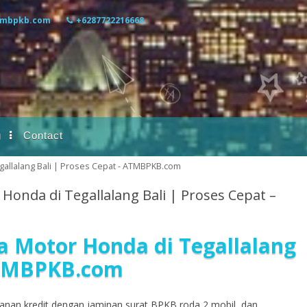
mbpkb.com
+6287722216668
g
Contact
allalang Bali | Proses Cepat - ATMBPKB.com
onda di Tegallalang Bali | Proses Cepat –
 Motor Honda di Tegallalang
 ATMBPKB.com
anan kredit dengan jaminan surat BPKB roda 2,mobil, dan